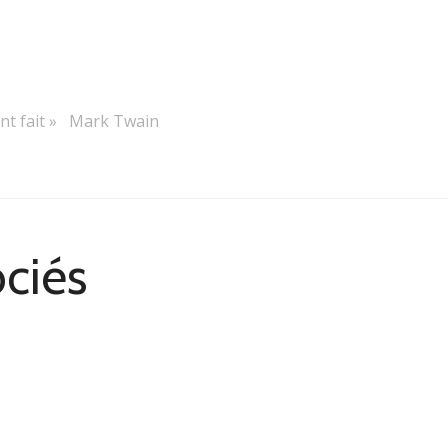
l’ont fait » Mark Twain
ociés