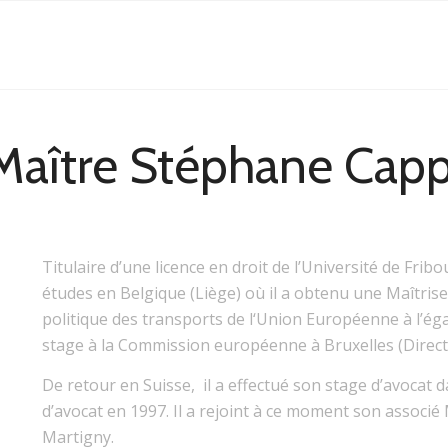
Maître Stéphane Capp
Titulaire d’une licence en droit de l’Université de Fri
études en Belgique (Liège) où il a obtenu une Maîtris
politique des transports de l‘Union Européenne à l’égar
stage à la Commission européenne à Bruxelles (Direct
De retour en Suisse, il a effectué son stage d’avocat
d’avocat en 1997. Il a rejoint à ce moment son associ
Martigny.