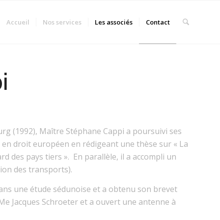
Accueil
Nos services
Les associés
Contact
i
bourg (1992), Maître Stéphane Cappi a poursuivi ses
e en droit européen en rédigeant une thèse sur « La
d des pays tiers ». En parallèle, il a accompli un
ion des transports).
 dans une étude sédunoise et a obtenu son brevet
é Me Jacques Schroeter et a ouvert une antenne à